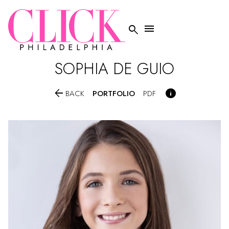


SOPHIA
DE GUIO


PORTFOLIO
BACK
PDF