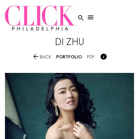


DI
ZHU


PORTFOLIO
BACK
PDF